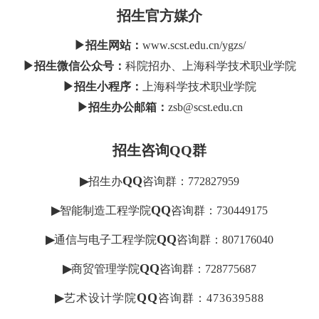
招生官方媒介
▶招生网站：
www.scst.edu.cn/ygzs/
▶招生微信公众号：
科院招办、上海科学技术职业学院
▶招生小程序：
上海科学技术职业学院
▶招生办公邮箱：
zsb@scst.edu.cn
招生咨询
QQ群
QQ
▶
招生办
咨询群：772827959
QQ
▶
智能制造工程学院
咨询群：730449175
QQ
▶
通信与电子工程学院
咨询群：807176040
QQ
▶
商贸管理学院
咨询群：728775687
QQ
▶
艺术设计学院
咨询群：
473639588