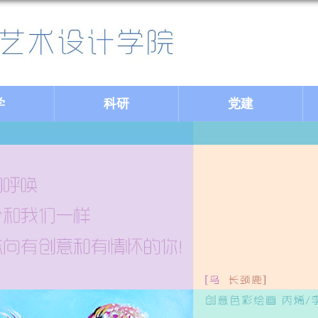
学
科研
党建