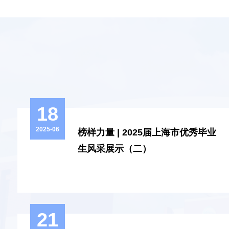
动学科
、能创
合头部
GC联
工作
字工作
的教学
18
生获奖
计学院
2025-06
榜样力量 | 2025届上海市优秀毕业
为笔绘
生风采展示（二）
致力于
21