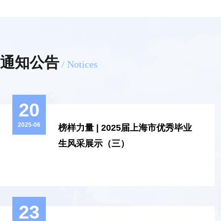
汽车产业优势，充分发挥学校综合学科平台优势，积极推
交叉融合与专业特色发展，培养懂汽车、精技术、有创意
新的特色专业人才。学院拥有良好的教学和实践条件，联
企业共同打造了产教融合实训中心联创工坊设计工作室、AI
通知公告
合实验室、数字媒体智能创新实验室和“智绘艺梦”海派文创
室，构筑了智能化、沉浸式协同创新教学环境，配备了数
站、虚拟仿真、虚幻引擎、智能3D打印、数字演播等先进
20
实训设备，与多家知名企事业单位开展深度校企合作。学
百余项，在就业创业、专升本深造上，屡创佳绩。艺术设
2025-06
榜样力量 | 2025届上海市优秀毕业
学子们天地辽阔，大有可为！数字媒体艺术设计专业 |以数
生风采展示（三）
万象，以创为帆赴远方（艺术类专业）专业特色：本专业
培养掌握数字绘画、短视频制作、数字
23