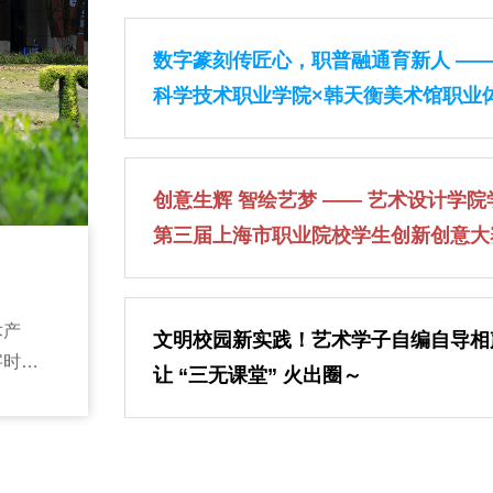
数字篆刻传匠心，职普融通育新人 ——
科学技术职业学院×韩天衡美术馆职业
动圆满收官
创意生辉 智绘艺梦 —— 艺术设计学院学子在
第三届上海市职业院校学生创新创意大
佳绩
术产
文明校园新实践！艺术学子自编自导相
字时尚
让 “三无课堂” 火出圈～
展理念
、创新
学院依
能网联