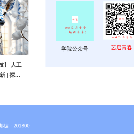
艺启青春
学院公众号
 人工
 | 探索
术的奇妙
！
编：201800