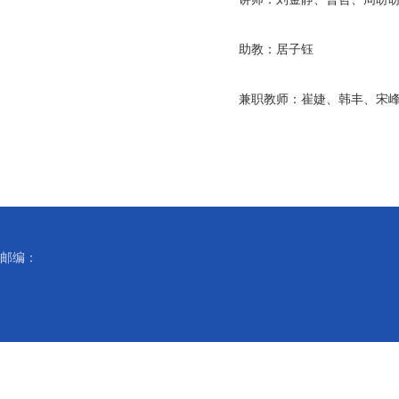
助教：居子钰
兼职教师：
崔婕
、韩丰、宋
邮编：