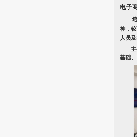
电子
神，较
人员及
主
基础、