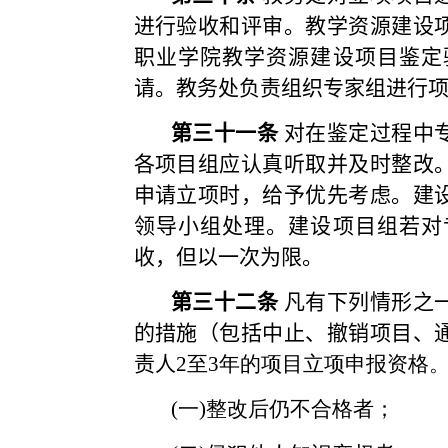
进行验收和评审。
教学资源建设
职业学院
教学资源建设项目鉴定
请。
教务处
负责组织专家组进行
第
三十一
条
对在鉴定过程中
各项目组应认真听取并及时整改
申请立项时，给予优先考虑。建
领导小组处理。建设项目组若对
收，但以一次为限。
第
三十二
条
凡有下列情形之
的措施（包括中止、撤销项目、
责人
2
至
3
年的项目立项申报资格
(
一
)
整改后仍不合格者；