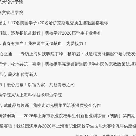
 艺术设计学院
 商贸管理学院
场面！17名美国学子+20名哈萨克斯坦交换生邂逅魔都地标
科院，逐梦扬帆赴新程｜我校举行2026届学生毕业典礼
，青春有担当！我校师生无偿献血、为爱接力！
匠心互通——专访上海科技职院丁峰、杨加启：以硬核技能架起中哈职教友
榴情，校地共筑一嘉亲｜我校携手嘉定镇街道圆满举办民族宗教政策法规宣传
匠心 薪火相传育新人
节｜暖心启幕！以宿为家，共赴青春之约
拉学院来访上海科学技术职业学院
合 赋能品牌焕新 | 我校走访光明集团洽谈深度校企合作
筑梦创新——2026年上海市职业院校学生创新创业训练营（初阶）第四
技耀赛场！我校圆满承办2026年上海市职业院校学生技能大赛物流与供应