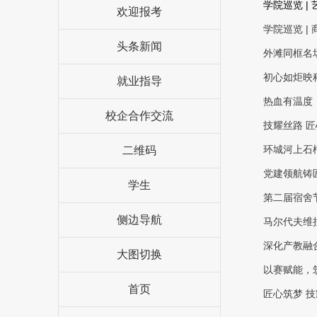
学院巡览 |
欢迎报考
学院巡览 |
头条新闻
外滩同框名
初心如炬映
就业指导
热血有温度
校企合作交流
技耀丝路 
环城河上石
二维码
党建领航铸
学生
第二届宿舍
侧边导航
马尔代夫维
深化产教融
大图切换
以赛赋能，
首页
匠心筑梦 