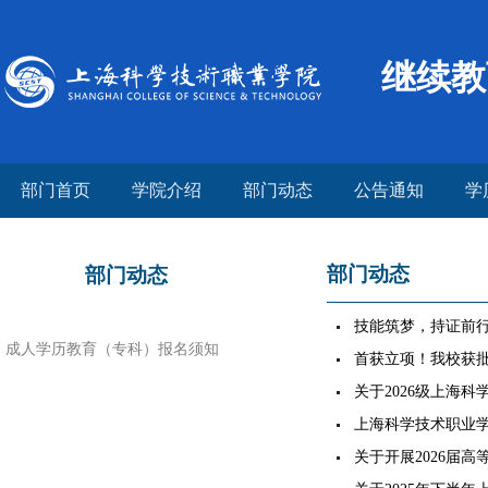
继续教
部门首页
学院介绍
部门动态
公告通知
学
部门动态
部门动态
技能筑梦，持证前行
成人学历教育（专科）报名须知
考证培训全面铺开
首获立项！我校获
工程2026年度高
关于2026级上海
目
教育录取新生未报
上海科学技术职业学院
历继续教育录取名
关于开展2026届