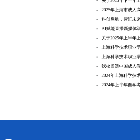
书图像采集工作的
关于2025年下半
报名的工作安排
2025年上海市成
科创启航，智汇未来
大赛电子商务师（
AI赋能直播新媒体
班！
关于2025年上半
报名的工作安排
上海科学技术职业学院 高等学历继续教育
年春季学期开学通
上海科学技术职业学院 高等学历继续教育
级新生报到须知
我校当选中国成人
展专业委员会第一
2024年上海科学
核准备案表
2024年上半年自学