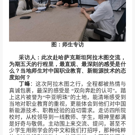
图：师生专访
采访人：此次赴哈萨克斯坦阿拉木图交流，
为期五天的行程里，最直观、最深刻的感受是什
么？当地师生对中国职业教育、新能源技术的态
度如何？
丁峰
：
这次阿拉木图之行，全程都被热情与
真诚包裹，最深的感受是 “双向奔赴的认可”。踏
上这片被誉为“中亚明珠”的土地，能清晰感受到
当地对职业教育的重视，更能体会到他们对中国
新能源技术、职教经验的迫切需求。走访四所院
校时，从校领导到一线教师、学生，眼神里都满
是好奇与敬佩，主动围上来交流、提问，甚至不
少学生用刚学会的中文和我们打招呼，那种纯粹