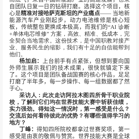
自团队日复一日的钻研打磨。选择这个项目，核
心是
精准对接哈萨克斯坦的产业痛点
—— 当地新
能源汽车产业刚起步，动力电池维修是核心短
板，传统整包更换成本极高，而我们的“
AI
诊断
+
单体电芯维修” 方案，高效、精准、低成本，完
全契合当地需求。这份技术，是中国职教对接产
业、服务民生的缩影，我们有十足的自信能帮到
他们。
杨加启：
上台前手有点紧张，但想到要向国
外师生展示我们的技术成果，很快就镇定下来
了。这个项目是团队备战国赛的核心作品，足足
打磨了半年多，每一步操作、每一组数据都了然
于心。
采访人：此次走访阿拉木图四所骨干职业院
校，了解到它们均在世界技能大赛中斩获佳绩，
实力强劲。得知这一情况时，第一感受是什么？
交流后如何看待彼此的优势？有哪些值得学习的
地方？
丁峰：
得知四所院校都拿过世赛奖项，第一
感受是由衷的敬佩与赞赏。世界技能大赛是全球