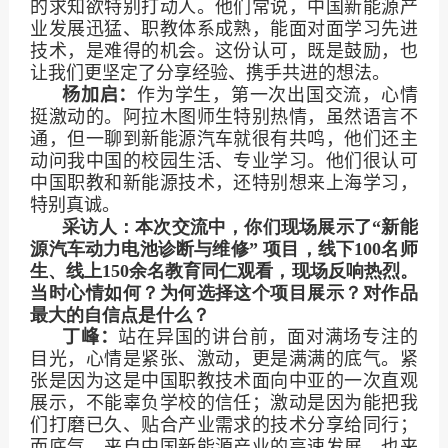
的求知欲特别打动人。他们常说，中国新能源产
业发展迅猛、职教体系成熟，能面对面学习先进
技术，是难得的机会。这份认可，既是鼓励，也
让我们更坚定了分享经验、携手共进的想法。
杨加启：
作为学生，第一次出国交流，心情
挺激动的。阿拉木图师生特别热情，虽然语言不
通，但一聊到新能源汽车就很有共鸣，他们还主
动问我中国的校园生活、专业学习。他们很认可
中国职教和新能源技术，还特别想来上海学习，
特别真诚。
采访人：本次交流中，你们现场展示了“新能
源汽车动力电池诊断与维修” 项目，线下
100
名师
生、线上
150
余名教育同仁观看，现场反响热烈。
当时心情如何？为何选择这个项目展示？对作品
最大的自信点是什么？
丁峰：
站在异国的讲台前，面对满场专注的
目光，心情是紧张、激动，更是满满的底气。紧
张是因为这是中国职教技术面向中亚的一次直观
展示，不能辜负学校的信任；激动是因为能把我
们打磨已久、贴合产业需求的技术分享给同行；
而底气，来自中国新能源产业的高速发展，也来