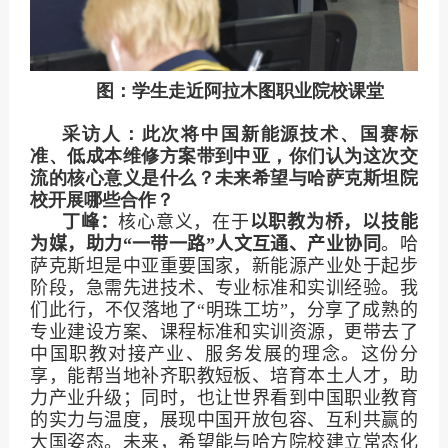
图：学生走近阿拉木图职业院校课堂
采访人：此次将中国新能源技术、国赛标
准、低成本维修方案带到中亚，你们认为这次交
流的核心意义是什么？未来希望与哈萨克斯坦院
校开展哪些合作？
丁峰：
核心意义，在于
以职教为桥，以技能
为媒，助力“一带一路”人文互通、产业协同
。哈
萨克斯坦是中亚重要国家，新能源产业处于起步
阶段，急需先进技术、专业标准和实训经验。我
们此行，不仅落地了“明珠工坊”，分享了成熟的
专业建设方案、课程标准和实训资源，更带去了
中国职教对接产业、服务发展的理念。这份分
享，能帮当地补齐职教短板、培育本土人才，助
力产业升级；同时，也让世界看到中国职业教育
的实力与温度，展现中国开放包容、互利共赢的
大国姿态。未来，希望能与哈方院校建立常态化