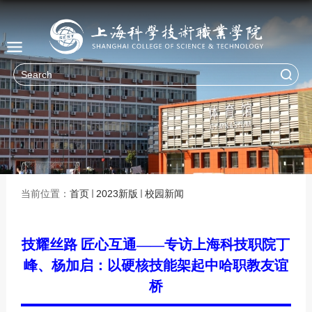
当前位置：
首页
2023新版
校园新闻
技耀丝路 匠心互通——专访上海科技职院丁
峰、杨加启：以硬核技能架起中哈职教友谊
桥