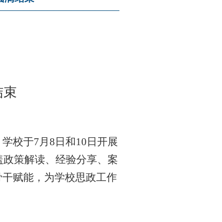
结束
，学校于
7
月
8
日和
10
日开展
盖政策解读、经验分享、案
骨干赋能，为学校思政工作