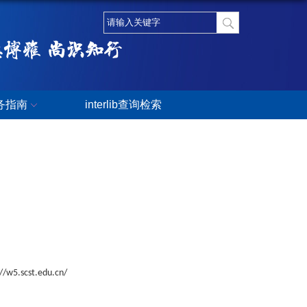
务指南
interlib查询检索
://w5.scst.edu.cn/