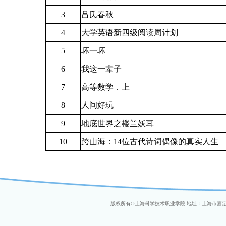
3
吕氏春秋
4
大学英语新四级阅读周计划
5
坏一坏
6
我这一辈子
7
高等数学．上
8
人间好玩
9
地底世界之楼兰妖耳
10
跨山海：14位古代诗词偶像的真实人生
版权所有
©
上海科学技术职业学院 地址：上海市嘉定区金沙路2