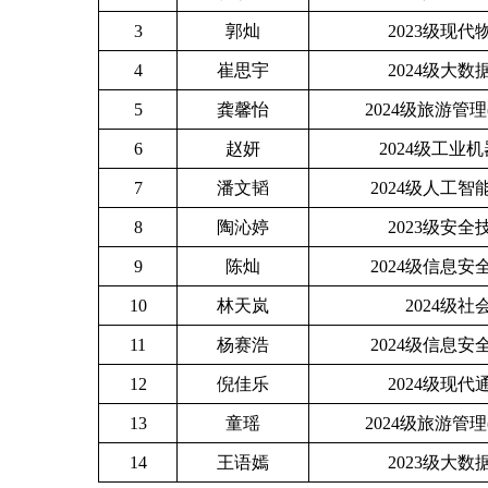
3
郭灿
2023级现代
4
崔思宇
2024级大数
5
龚馨怡
2024级旅游管理
6
赵妍
2024级工业
7
潘文韬
2024级人工智
8
陶沁婷
2023级安全
9
陈灿
2024级信息安
10
林天岚
2024级社
11
杨赛浩
2024级信息安
12
倪佳乐
2024级现代
13
童瑶
2024级旅游管理
14
王语嫣
2023级大数