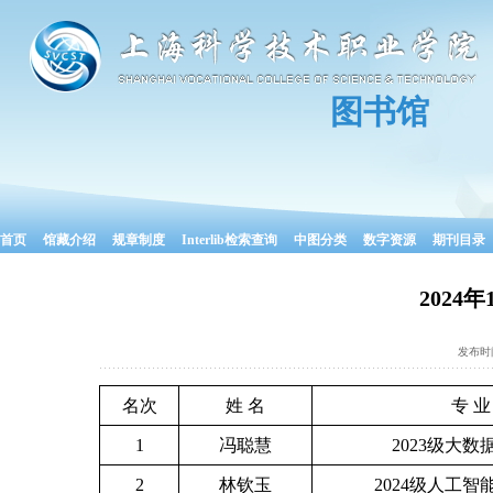
图书馆
首页
馆藏介绍
规章制度
Interlib检索查询
中图分类
数字资源
期刊目录
2024
发布时
名次
姓 名
专 业
1
冯聪慧
2023级大数
2
林钦玉
2024级人工智