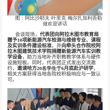
图：阿比沙耶夫
·
叶里克
·
梅尔扎加利吾勒
做欢迎讲话
会谈现场，
代表团向阿拉木图市教育局
赠予
10
项新能源汽车检测与维修专业、课程
及实训条件建设标准
，并
向牵头合作院校阿
拉木图建筑技术学院捐赠新能源汽车实训教
学设备
，助力当地补齐职教教学体系与硬件
设施短板。同时，代表团正式发出交流邀
约，
邀请哈方
20
名学生于
6
月底赴沪研学
，
相关方案获得当地各院校积极响应与一致认
可。