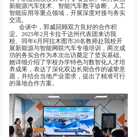
新能源汽车技术、智能汽车数字诊断、人工
智能应用等重点领域，开展深度对接与务实
交流。
会谈中，郭威回顾双方良好的合作积
淀。
2025
年
2
月卡拉干达州代表团来访我
校、同年
6
月阿拉木图市
20
名教师赴我校开
展新能源与智能网联汽车专项培训，两次成
功的务实合作为本次出访奠定了坚实基础。
她详细介绍了学校办学特色与数智化人才培
养成果，表达了深化双边长期合作的诚挚意
愿，并结合当地产业需求，提出了精准可行
的落地合作方案。