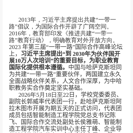
2013
年，习近平主席提出共建“一带一
路”倡议，为国际合作开辟了广阔空间。
2016
年，教育部印发《推进共建“一带一
路”教育行动》，明确教育对外开放方向。
2023
年第三届“一带一路”国际合作高峰论坛
上，
习近平主席提出“到
2030
年为伙伴国开
展
10
万人次培训”的重要目标，为职业教育
国际化提供根本遵循。
中国与哈萨克斯坦同
为共建“一带一路”重要伙伴，两国建立永久
全面战略伙伴关系，人文合作深厚，为中哈
职教务实合作奠定坚实基础。
2026
年
5
月
18
日至
22
日，学校党委委员、
副院长郭威率代表团一行，赴哈萨克斯坦阿
拉木图市开展为期五天的正式访问，代表团
成员包括智能制造工程学院党总支书记陈
飞、国际合作交流处副处长侯雅萌、智能制
造工程学院汽车实训中心主任丁峰、企业导