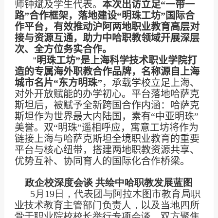
师钟斌及学生代表。
本次出访立足“一带一
路”合作框架，落地建设“明珠工坊”国际合
作平台，有效推动沪阿两地职业教育高层对
接与资源互通，助力中哈职教领域开展深层
次、全方位务实合作。
“
明珠工坊”是上海科学技术职业学院打
造的专属海外职教合作品牌，名称源自上海
城市名片“东方明珠”
，承载学校立足上海、
对外开放赋能的办学初心。平台落地哈萨克
斯坦后，被赋予全新跨国合作内涵：哈萨克
斯坦作为世界最大内陆国，素有“中亚明珠”
美誉。双“明珠”遥相呼应，寓意工坊将作为
链接上海与哈萨克斯坦全境职业教育的重要
平台与核心纽带，搭建两地职教资源共享、
优势互补、协同育人的国际化合作桥梁。
政企校深度会谈 共绘中哈职教发展蓝图
5
月
19
日，代表团与阿拉木图市教育局职
业技术教育主管部门负责人，以及当地四所
骨干职业院校校长举行专项会谈。双方聚焦