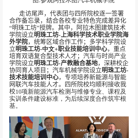
图
:
参观阿拉木图汽车机械学院
走访尾声，代表团与四所院校逐一签署
合作备忘录，结合各校专业特色完成差异化
“明珠工坊”授牌。其中，阿拉木图建筑技术
学院设立
明珠工坊
-
上海科学技术职业学院海
外学院
，统筹区域合作工作；多学科学院设
立
明珠工坊
-
中文
+
职业技能培训中心
，重点
培育双语复合型技术人才；汽车与时尚产业
学院设立
明珠工坊
-
产教融合基地
，深耕校企
协同育人项目；汽车机械学院设立
明珠工坊
-
技术技能培训中心
，专项培养新能源与智能
网联汽车技能人才。四所院校均顺利接收我
校
10
项新能源汽车检测与维修专业、课程及
实训条件建设标准，为后续深度合作筑牢根
基。