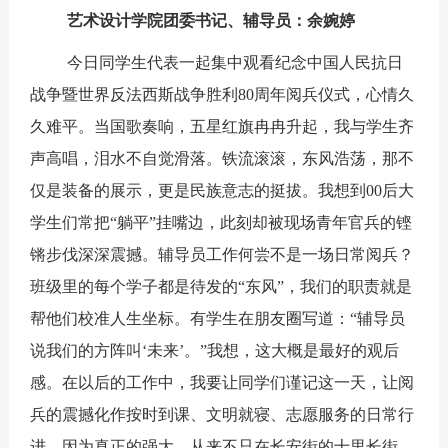
艺术设计学院团委书记、辅导员：余婉婷
今日同学生代表一起集中观看纪念中国人民抗日
战争暨世界反法西斯战争胜利80周年阅兵仪式，心情久
久难平。当国歌奏响，五星红旗冉冉升起，我与学生齐
声高唱，泪水不自觉滑落。铁流滚滚，东风浩荡，那不
仅是装备的展示，更是民族意志的挺拔。我想到00后大
学生们常把“躺平”挂嘴边，此刻却被现场青年官兵的铿
锵步伐深深震撼。辅导员工作何尝不是一场日常阅兵？
班级里的每个学子都是待发的“东风”，我们的职责就是
帮他们校准人生坐标。有学生在朋友圈写道：“辅导员
说我们的方阵叫‘未来’。”我想，这大概是最好的观后
感。在以后的工作中，我要让同学们谨记这一天，让阅
兵的震撼化作按时到课、文明就寝、志愿服务的日常行
进。因为真正的强大，从来不只在长安街的十里长街，