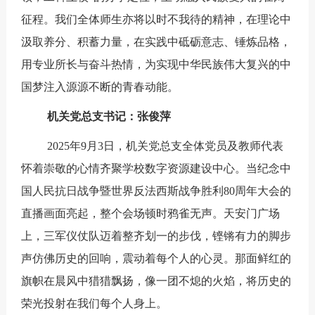
征程。我们全体师生亦将以时不我待的精神，在理论中
汲取养分、积蓄力量，在实践中砥砺意志、锤炼品格，
用专业所长与奋斗热情，为实现中华民族伟大复兴的中
国梦注入源源不断的青春动能。
机关党总支书记：张俊萍
2025年9月3日，机关党总支全体党员及教师代表
怀着崇敬的心情齐聚学校数字资源建设中心。当纪念中
国人民抗日战争暨世界反法西斯战争胜利80周年大会的
直播画面亮起，整个会场顿时鸦雀无声。天安门广场
上，三军仪仗队迈着整齐划一的步伐，铿锵有力的脚步
声仿佛历史的回响，震动着每个人的心灵。那面鲜红的
旗帜在晨风中猎猎飘扬，像一团不熄的火焰，将历史的
荣光投射在我们每个人身上。