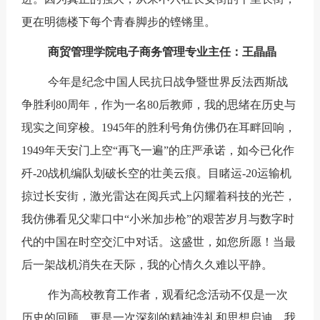
更在明德楼下每个青春脚步的铿锵里。
商贸管理学院电子商务管理专业主任：王晶晶
今年是纪念中国人民抗日战争暨世界反法西斯战
争胜利80周年，作为一名80后教师，我的思绪在历史与
现实之间穿梭。1945年的胜利号角仿佛仍在耳畔回响，
1949年天安门上空“再飞一遍”的庄严承诺，如今已化作
歼-20战机编队划破长空的壮美云痕。目睹运-20运输机
掠过长安街，激光雷达在阅兵式上闪耀着科技的光芒，
我仿佛看见父辈口中“小米加步枪”的艰苦岁月与数字时
代的中国在时空交汇中对话。这盛世，如您所愿！当最
后一架战机消失在天际，我的心情久久难以平静。
作为高校教育工作者，观看纪念活动不仅是一次
历史的回顾，更是一次深刻的精神洗礼和思想启迪。我