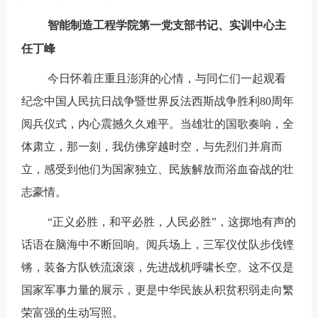
智能制造工程学院第一党支部书记、实训中心主
任
丁峰
今日怀着庄重且澎湃的心情，与同仁们一起观看
纪念中国人民抗日战争暨世界反法西斯战争胜利80周年
阅兵仪式，内心震撼久久难平。当雄壮的国歌奏响，全
体肃立，那一刻，我仿佛穿越时空，与先烈们并肩而
立，感受到他们为国家独立、民族解放而浴血奋战的壮
志豪情。
“正义必胜，和平必胜，人民必胜”，这掷地有声的
话语在脑海中不断回响。阅兵场上，三军仪仗队步伐铿
锵，装备方队铁流滚滚，先进战机呼啸长空。这不仅是
国家军事力量的展示，更是中华民族从积贫积弱走向繁
荣富强的生动写照。