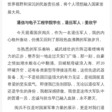
世界视野和深沉的民族责任感，将个人理想融入国家发
展大局。
通信与电子工程学院学生，退伍军人：姜欣宇
今天观看国庆阅兵，作为一名退伍军人，我的内
心格外激动，仿佛又回到了那段热血沸腾的军旅岁月。
当熟悉的军乐奏响，威武雄壮的方阵迈着铿锵有
力的正步，整齐划一地走过天安门广场，那一刻，自豪
之情如潮水般在心中翻涌。目睹航母破浪入海、歼20
呼啸升空，还有各类新型导弹接连亮相，这些先进武器
装备，无一不是祖国日益强大的有力见证，是祖国挺直
脊梁的坚实底气。即便我已告别部队，无论以退役军人
还是学生的身份，我都深感骄傲。我曾是这伟大军队中
的普通一员，忠诚与担当早已融入血脉，永不磨灭。
阅兵不仅是对国家军事力量的展示，更是对我们退